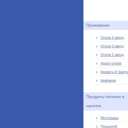
Проживание
Отели 4 звезд
Отели 3 звезд
Отели 2 звезд
Апарт-отели
Кровать И Завтр
Кемпинги
Продукты питания и
напитки
Рестораны
Пиццерий