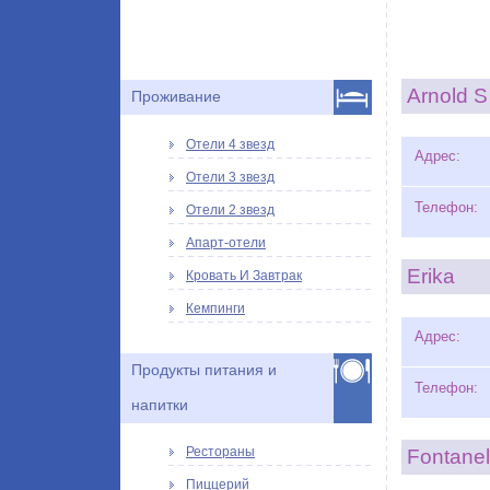
Arnold S
Проживание
Отели 4 звезд
Адрес:
Отели 3 звезд
Телефон:
Отели 2 звезд
Апарт-отели
Erika
Кровать И Завтрак
Кемпинги
Адрес:
Продукты питания и
Телефон:
напитки
Рестораны
Fontanel
Пиццерий