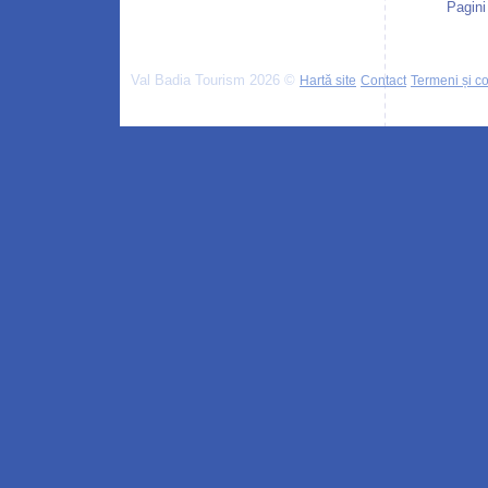
Pagini
Val Badia Tourism 2026 ©
Hartă site
Contact
Termeni și con