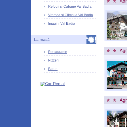
Adr
Refugii si Cabane Val Badia
Vremea si Clima la Val Badia
Imagini Val Badia
La masă
Agr
Restaurante
Pizzerii
Baruri
Agr