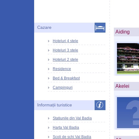
Cazare
Aiding
Hoteluri 4 stele
Hoteluri 3 stele
Hoteluri 2 stele
Residence
Bed & Breakfast
Akelei
Campinguri
Informații turistice
Statiunile din Val Badia
Harta Val Badia
Scoli de schi Val Badia