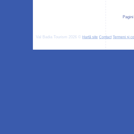
Pagini
Val Badia Tourism 2026 ©
Hartă site
Contact
Termeni și con