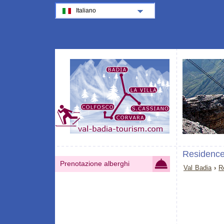
Italiano
Residence
Prenotazione alberghi
Val Badia
›
R