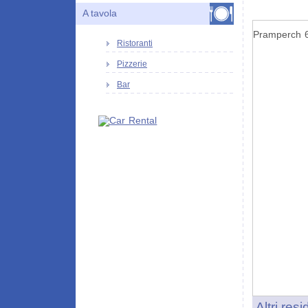
A tavola
Pramperch 6
Ristoranti
Pizzerie
Bar
Altri res