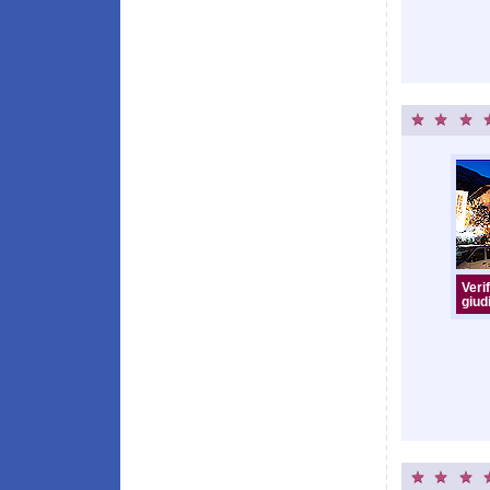
Verif
giudi