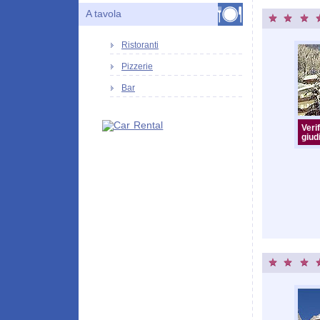
A tavola
Ristoranti
Pizzerie
Bar
Verif
giudi