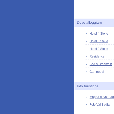
Dove alloggiare
Hotel 4 Stelle
Hotel 3 Stelle
Hotel 2 Stelle
Residence
Bed & Breakfast
Campeggi
Info turistiche
Mappa di Val Bad
Foto Val Badia