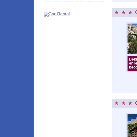
Beki
en l
beoo