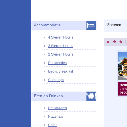
Sorteren:
Accommodatie
4 Sterren Hotels
3 Sterren Hotels
2 Sterren Hotels
Residenties
Bed & Breakfast
Campings
Beki
en l
beoo
Eten en Drinken
Restaurants
Pizzeria's
Cafes