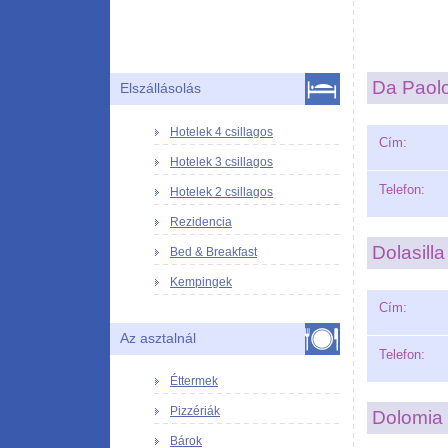
Da Paol
Elszállásolás
Hotelek 4 csillagos
Cím:
Hotelek 3 csillagos
Telefon:
Hotelek 2 csillagos
Rezidencia
Dolasilla
Bed & Breakfast
Kempingek
Cím:
Az asztalnál
Telefon:
Éttermek
Pizzériák
Dolomia
Bárok