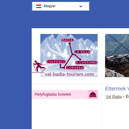
Magyar
Éttermek V
Helyfoglalás hotelek
Val Badia
› É