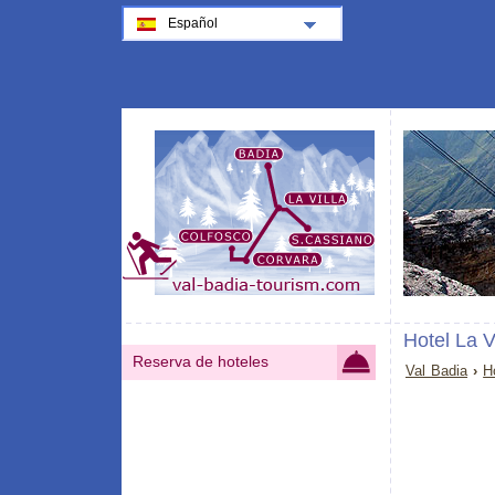
Español
Hotel La V
Reserva de hoteles
Val Badia
›
H